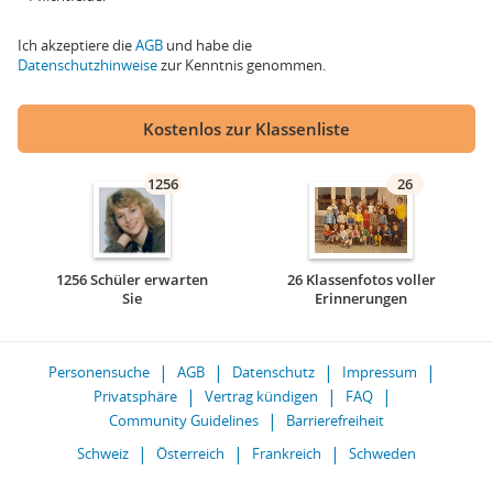
Ich akzeptiere die
AGB
und habe die
Datenschutzhinweise
zur Kenntnis genommen.
Kostenlos zur Klassenliste
1256
26
1256 Schüler erwarten
26 Klassenfotos voller
Sie
Erinnerungen
Personensuche
AGB
Datenschutz
Impressum
Privatsphäre
Vertrag kündigen
FAQ
Community Guidelines
Barrierefreiheit
Schweiz
Österreich
Frankreich
Schweden