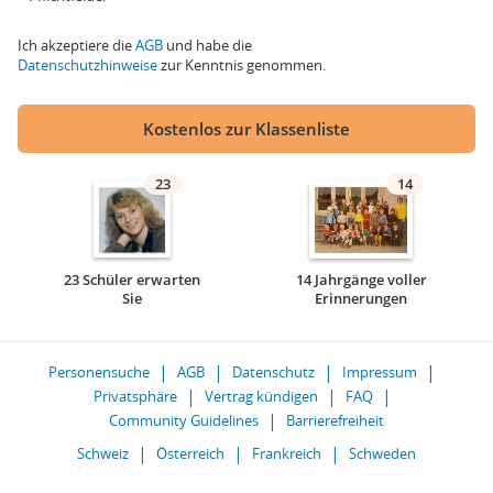
Ich akzeptiere die
AGB
und habe die
Datenschutzhinweise
zur Kenntnis genommen.
Kostenlos zur Klassenliste
23
14
23 Schüler erwarten
14 Jahrgänge voller
Sie
Erinnerungen
Personensuche
AGB
Datenschutz
Impressum
Privatsphäre
Vertrag kündigen
FAQ
Community Guidelines
Barrierefreiheit
Schweiz
Österreich
Frankreich
Schweden