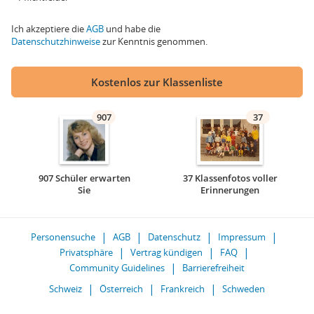
Ich akzeptiere die
AGB
und habe die
Datenschutzhinweise
zur Kenntnis genommen.
Kostenlos zur Klassenliste
907
37
907 Schüler erwarten
37 Klassenfotos voller
Sie
Erinnerungen
Personensuche
AGB
Datenschutz
Impressum
Privatsphäre
Vertrag kündigen
FAQ
Community Guidelines
Barrierefreiheit
Schweiz
Österreich
Frankreich
Schweden