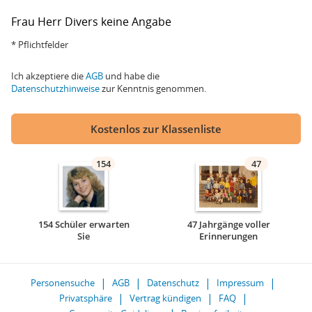
Frau
Herr
Divers
keine Angabe
* Pflichtfelder
Ich akzeptiere die
AGB
und habe die
Datenschutzhinweise
zur Kenntnis genommen.
Kostenlos zur Klassenliste
154
47
154 Schüler erwarten
47 Jahrgänge voller
Sie
Erinnerungen
Personensuche
AGB
Datenschutz
Impressum
Privatsphäre
Vertrag kündigen
FAQ