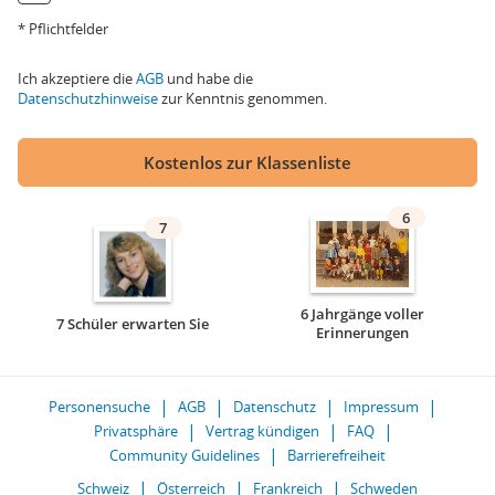
* Pflichtfelder
Ich akzeptiere die
AGB
und habe die
Datenschutzhinweise
zur Kenntnis genommen.
Kostenlos zur Klassenliste
6
7
6 Jahrgänge voller
7 Schüler erwarten Sie
Erinnerungen
Personensuche
AGB
Datenschutz
Impressum
Privatsphäre
Vertrag kündigen
FAQ
Community Guidelines
Barrierefreiheit
Schweiz
Österreich
Frankreich
Schweden