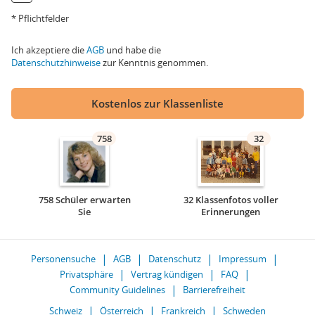
* Pflichtfelder
Ich akzeptiere die
AGB
und habe die
Datenschutzhinweise
zur Kenntnis genommen.
Kostenlos zur Klassenliste
758
32
758 Schüler erwarten
32 Klassenfotos voller
Sie
Erinnerungen
Personensuche
AGB
Datenschutz
Impressum
Privatsphäre
Vertrag kündigen
FAQ
Community Guidelines
Barrierefreiheit
Schweiz
Österreich
Frankreich
Schweden