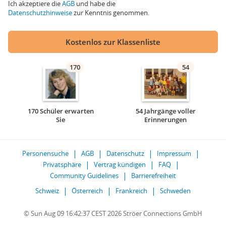
Ich akzeptiere die
AGB
und habe die
Datenschutzhinweise
zur Kenntnis genommen.
Kostenlos zur Klassenliste
170
54
170 Schüler erwarten
54 Jahrgänge voller
Sie
Erinnerungen
Personensuche
AGB
Datenschutz
Impressum
Privatsphäre
Vertrag kündigen
FAQ
Community Guidelines
Barrierefreiheit
Schweiz
Österreich
Frankreich
Schweden
© Sun Aug 09 16:42:37 CEST 2026 Ströer Connections GmbH