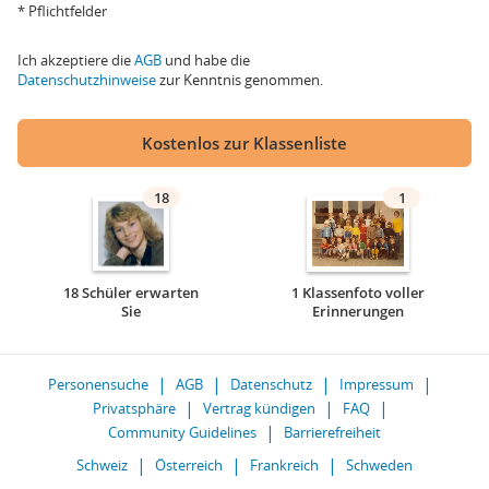
* Pflichtfelder
Ich akzeptiere die
AGB
und habe die
Datenschutzhinweise
zur Kenntnis genommen.
Kostenlos zur Klassenliste
18
1
18 Schüler erwarten
1 Klassenfoto voller
Sie
Erinnerungen
Personensuche
AGB
Datenschutz
Impressum
Privatsphäre
Vertrag kündigen
FAQ
Community Guidelines
Barrierefreiheit
Schweiz
Österreich
Frankreich
Schweden