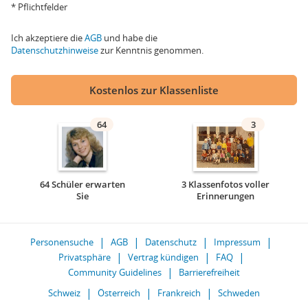
* Pflichtfelder
Ich akzeptiere die
AGB
und habe die
Datenschutzhinweise
zur Kenntnis genommen.
Kostenlos zur Klassenliste
64
3
64 Schüler erwarten
3 Klassenfotos voller
Sie
Erinnerungen
Personensuche
AGB
Datenschutz
Impressum
Privatsphäre
Vertrag kündigen
FAQ
Community Guidelines
Barrierefreiheit
Schweiz
Österreich
Frankreich
Schweden