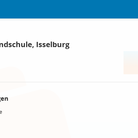
ndschule, Isselburg
gen
e