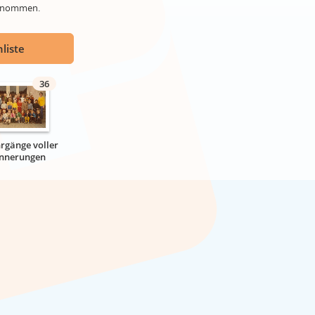
genommen.
liste
36
hrgänge voller
innerungen