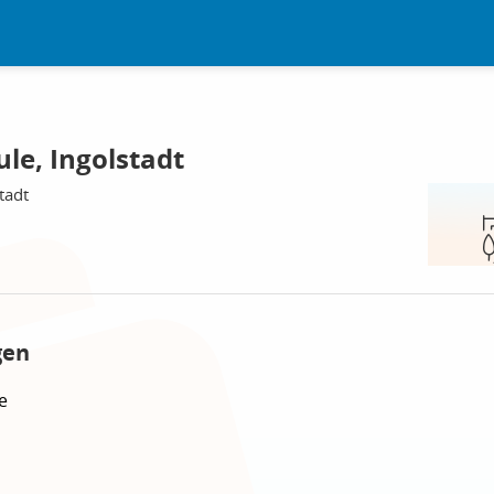
le, Ingolstadt
tadt
gen
e