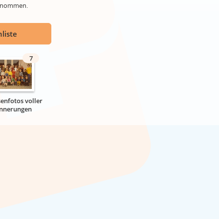
genommen.
liste
7
senfotos voller
innerungen