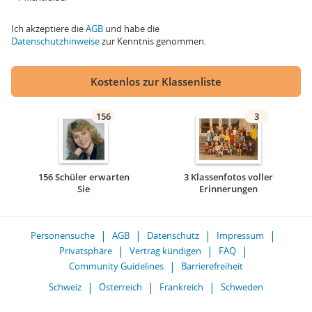
Ich akzeptiere die
AGB
und habe die
Datenschutzhinweise
zur Kenntnis genommen.
Kostenlos zur Klassenliste
156
3
156 Schüler erwarten
3 Klassenfotos voller
Sie
Erinnerungen
Personensuche
AGB
Datenschutz
Impressum
Privatsphäre
Vertrag kündigen
FAQ
Community Guidelines
Barrierefreiheit
Schweiz
Österreich
Frankreich
Schweden