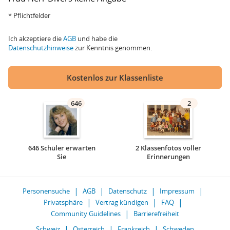
* Pflichtfelder
Ich akzeptiere die
AGB
und habe die
Datenschutzhinweise
zur Kenntnis genommen.
Kostenlos zur Klassenliste
646
2
646 Schüler erwarten
2 Klassenfotos voller
Sie
Erinnerungen
Personensuche
AGB
Datenschutz
Impressum
Privatsphäre
Vertrag kündigen
FAQ
Community Guidelines
Barrierefreiheit
Schweiz
Österreich
Frankreich
Schweden