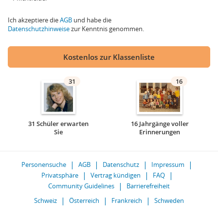
Ich akzeptiere die
AGB
und habe die
Datenschutzhinweise
zur Kenntnis genommen.
Kostenlos zur Klassenliste
31
16
31 Schüler erwarten
16 Jahrgänge voller
Sie
Erinnerungen
Personensuche
AGB
Datenschutz
Impressum
Privatsphäre
Vertrag kündigen
FAQ
Community Guidelines
Barrierefreiheit
Schweiz
Österreich
Frankreich
Schweden