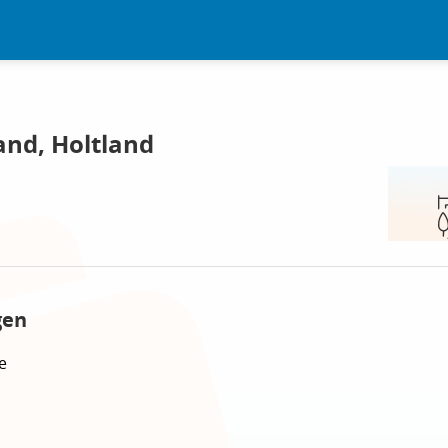
and, Holtland
gen
e