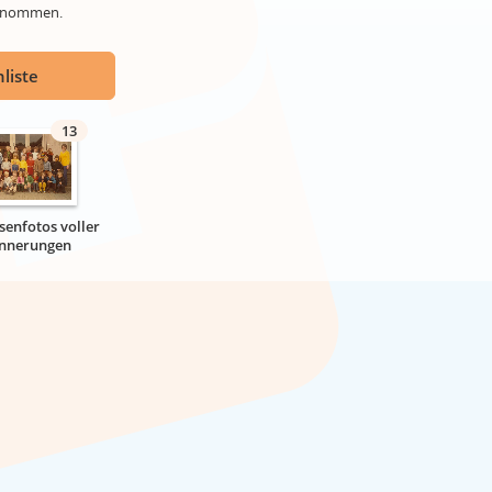
genommen.
liste
13
senfotos voller
innerungen