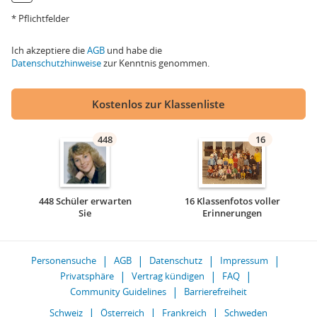
* Pflichtfelder
Ich akzeptiere die
AGB
und habe die
Datenschutzhinweise
zur Kenntnis genommen.
Kostenlos zur Klassenliste
448
16
448 Schüler erwarten
16 Klassenfotos voller
Sie
Erinnerungen
Personensuche
AGB
Datenschutz
Impressum
Privatsphäre
Vertrag kündigen
FAQ
Community Guidelines
Barrierefreiheit
Schweiz
Österreich
Frankreich
Schweden