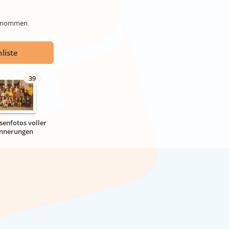
genommen.
liste
39
senfotos voller
innerungen