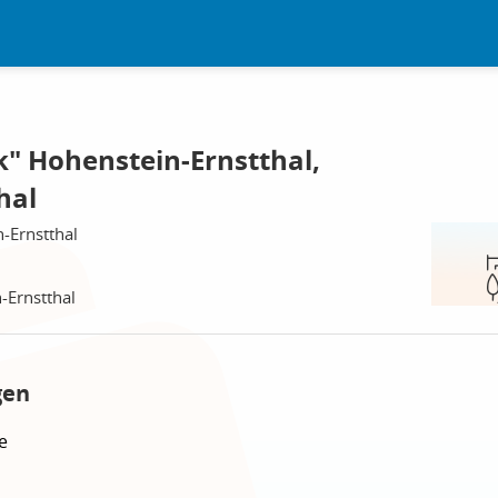
k" Hohenstein-Ernstthal,
hal
-Ernstthal
-Ernstthal
gen
e