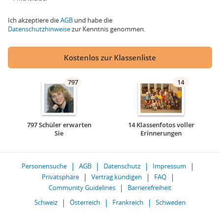
Ich akzeptiere die
AGB
und habe die
Datenschutzhinweise
zur Kenntnis genommen.
Kostenlos zur Klassenliste
797
14
797 Schüler erwarten
14 Klassenfotos voller
Sie
Erinnerungen
Personensuche
AGB
Datenschutz
Impressum
Privatsphäre
Vertrag kündigen
FAQ
Community Guidelines
Barrierefreiheit
Schweiz
Österreich
Frankreich
Schweden