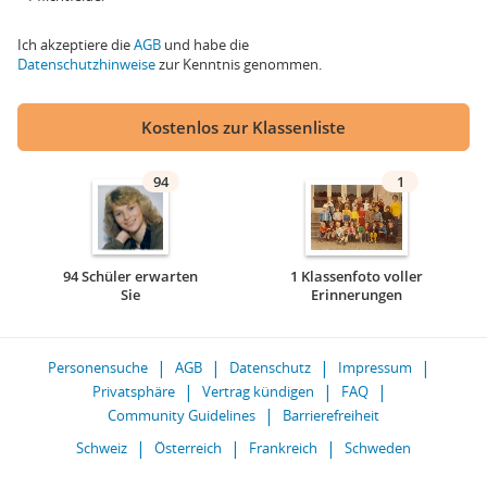
Ich akzeptiere die
AGB
und habe die
Datenschutzhinweise
zur Kenntnis genommen.
Kostenlos zur Klassenliste
94
1
94 Schüler erwarten
1 Klassenfoto voller
Sie
Erinnerungen
Personensuche
AGB
Datenschutz
Impressum
Privatsphäre
Vertrag kündigen
FAQ
Community Guidelines
Barrierefreiheit
Schweiz
Österreich
Frankreich
Schweden