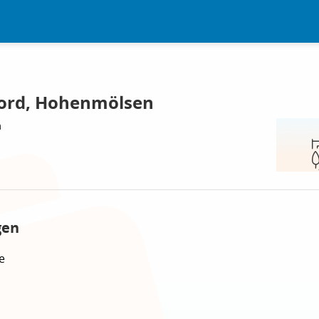
ord, Hohenmölsen
n
gen
e