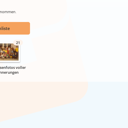
genommen.
liste
21
senfotos voller
innerungen