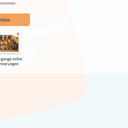
genommen.
liste
5
rgänge voller
innerungen