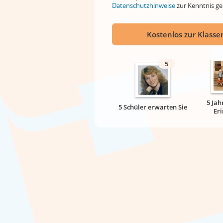
Datenschutzhinweise
zur Kenntnis 
Kostenlos zur Klassen
5
5 Jah
5 Schüler erwarten Sie
Er