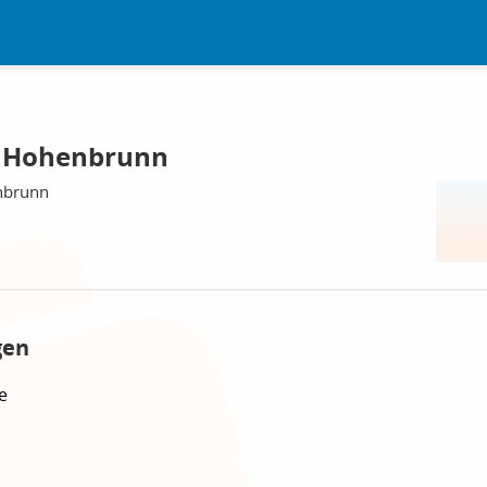
, Hohenbrunn
nbrunn
gen
e