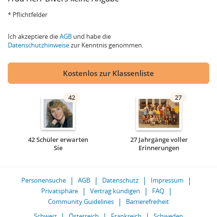
* Pflichtfelder
Ich akzeptiere die
AGB
und habe die
Datenschutzhinweise
zur Kenntnis genommen.
Kostenlos zur Klassenliste
42
27
42 Schüler erwarten
27 Jahrgänge voller
Sie
Erinnerungen
Personensuche
AGB
Datenschutz
Impressum
Privatsphäre
Vertrag kündigen
FAQ
Community Guidelines
Barrierefreiheit
Schweiz
Österreich
Frankreich
Schweden