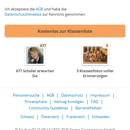
Ich akzeptiere die
AGB
und habe die
Datenschutzhinweise
zur Kenntnis genommen.
Kostenlos zur Klassenliste
677
5
677 Schüler erwarten
5 Klassenfotos voller
Sie
Erinnerungen
Personensuche
AGB
Datenschutz
Impressum
Privatsphäre
Vertrag kündigen
FAQ
Community Guidelines
Barrierefreiheit
Schweiz
Österreich
Frankreich
Schweden
© Fri Aug 07 21:09:13 CEST 2026 Ströer Connections GmbH