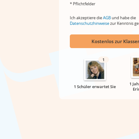
* Pflichtfelder
Ich akzeptiere die
AGB
und habe die
Datenschutzhinweise
zur Kenntnis 
Kostenlos zur Klassen
1
1 Ja
1 Schüler erwartet Sie
Er