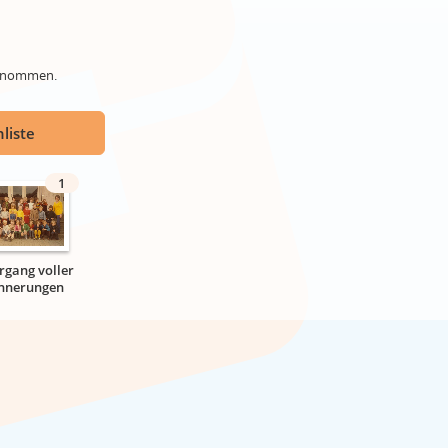
genommen.
liste
1
hrgang voller
innerungen