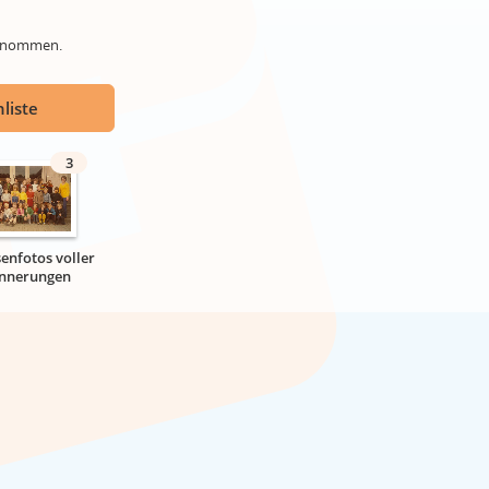
genommen.
liste
3
senfotos voller
innerungen