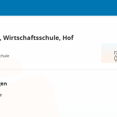
 Wirtschaftsschule, Hof
chule
gen
e