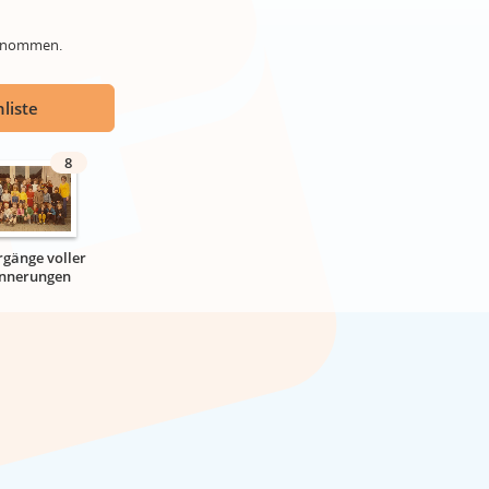
genommen.
liste
8
rgänge voller
innerungen