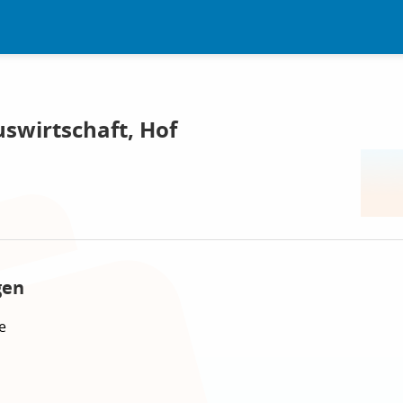
swirtschaft, Hof
gen
e