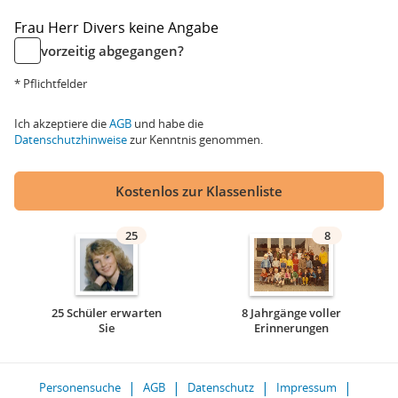
Frau
Herr
Divers
keine Angabe
vorzeitig abgegangen?
* Pflichtfelder
Ich akzeptiere die
AGB
und habe die
Datenschutzhinweise
zur Kenntnis genommen.
Kostenlos zur Klassenliste
25
8
25 Schüler erwarten
8 Jahrgänge voller
Sie
Erinnerungen
Personensuche
AGB
Datenschutz
Impressum