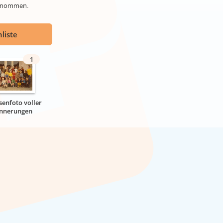
genommen.
liste
1
senfoto voller
innerungen