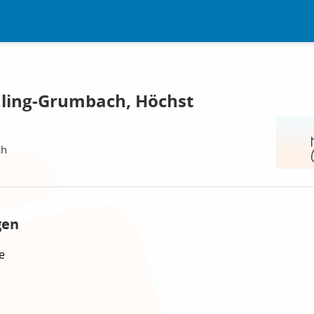
ling-Grumbach, Höchst
ch
gen
e