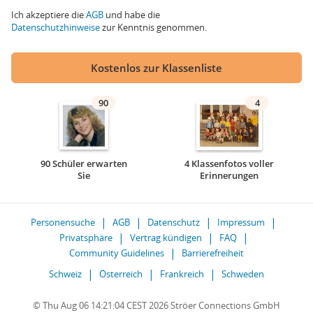
Ich akzeptiere die
AGB
und habe die
Datenschutzhinweise
zur Kenntnis genommen.
Kostenlos zur Klassenliste
90
4
90 Schüler erwarten
4 Klassenfotos voller
Sie
Erinnerungen
Personensuche
AGB
Datenschutz
Impressum
Privatsphäre
Vertrag kündigen
FAQ
Community Guidelines
Barrierefreiheit
Schweiz
Österreich
Frankreich
Schweden
© Thu Aug 06 14:21:04 CEST 2026 Ströer Connections GmbH