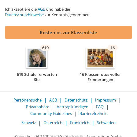
Ich akzeptiere die
AGB
und habe die
Datenschutzhinweise
zur Kenntnis genommen.
Kostenlos zur Klassenliste
619
16
619 Schüler erwarten
16 Klassenfotos voller
Sie
Erinnerungen
Personensuche
AGB
Datenschutz
Impressum
Privatsphäre
Vertrag kündigen
FAQ
Community Guidelines
Barrierefreiheit
Schweiz
Österreich
Frankreich
Schweden
© Sun Aug 09 07:20:30 CEST 2026 Ströer Connections GmbH