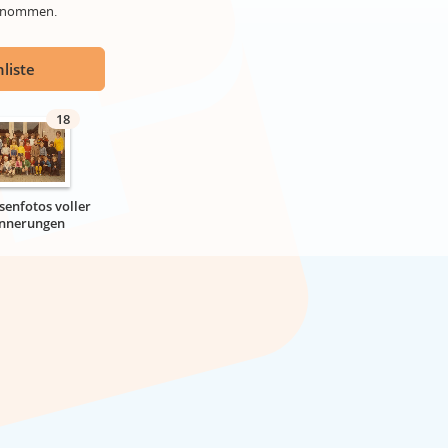
genommen.
liste
18
senfotos voller
innerungen