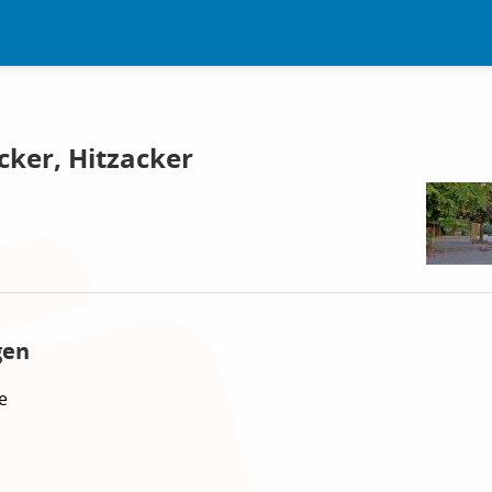
cker, Hitzacker
gen
e