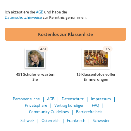
Ich akzeptiere die
AGB
und habe die
Datenschutzhinweise
zur Kenntnis genommen.
Kostenlos zur Klassenliste
451
15
451 Schüler erwarten
15 Klassenfotos voller
Sie
Erinnerungen
Personensuche
AGB
Datenschutz
Impressum
Privatsphäre
Vertrag kündigen
FAQ
Community Guidelines
Barrierefreiheit
Schweiz
Österreich
Frankreich
Schweden