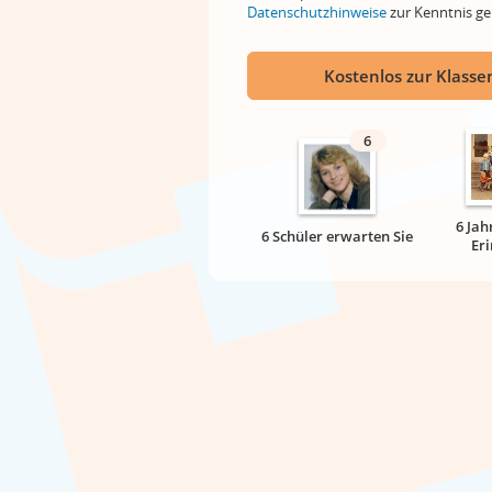
Datenschutzhinweise
zur Kenntnis 
Kostenlos zur Klassen
6
6 Jah
6 Schüler erwarten Sie
Er