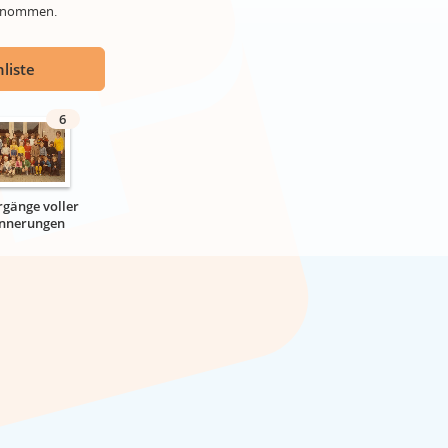
genommen.
liste
6
rgänge voller
innerungen