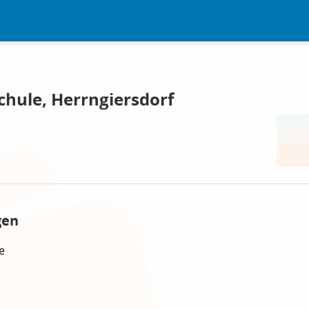
chule, Herrngiersdorf
gen
e