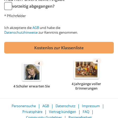
vorzeitig abgegangen?
* Pflichtfelder
Ich akzeptiere die
AGB
und habe die
Datenschutzhinweise
zur Kenntnis genommen.
Kostenlos zur Klassenliste
4
4
4 Jahrgänge voller
4 Schüler erwarten Sie
Erinnerungen
Personensuche
AGB
Datenschutz
Impressum
Privatsphäre
Vertrag kündigen
FAQ
Community Guidelines
Barrierefreiheit