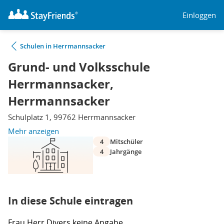
Einloggen
Schulen in Herrmannsacker
Grund- und Volksschule
Herrmannsacker,
Herrmannsacker
Schulplatz 1, 99762 Herrmannsacker
Mehr anzeigen
4
Mitschüler
4
Jahrgänge
In diese Schule eintragen
Frau
Herr
Divers
keine Angabe