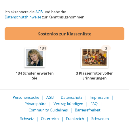
Ich akzeptiere die
AGB
und habe die
Datenschutzhinweise
zur Kenntnis genommen.
Kostenlos zur Klassenliste
134
3
134 Schüler erwarten
3 Klassenfotos voller
Sie
Erinnerungen
Personensuche
AGB
Datenschutz
Impressum
Privatsphäre
Vertrag kündigen
FAQ
Community Guidelines
Barrierefreiheit
Schweiz
Österreich
Frankreich
Schweden