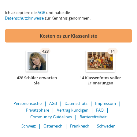
Ich akzeptiere die
AGB
und habe die
Datenschutzhinweise
zur Kenntnis genommen.
Kostenlos zur Klassenliste
428
14
428 Schüler erwarten
14 Klassenfotos voller
Sie
Erinnerungen
Personensuche
AGB
Datenschutz
Impressum
Privatsphäre
Vertrag kündigen
FAQ
Community Guidelines
Barrierefreiheit
Schweiz
Österreich
Frankreich
Schweden