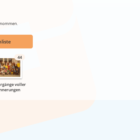
genommen.
liste
44
hrgänge voller
innerungen