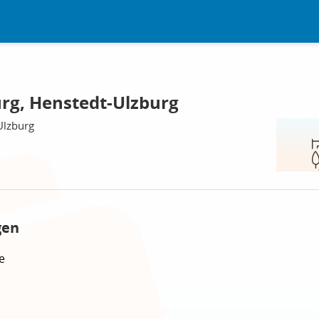
rg, Henstedt-Ulzburg
Ulzburg
gen
e