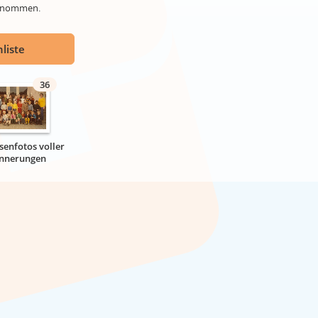
genommen.
liste
36
senfotos voller
innerungen