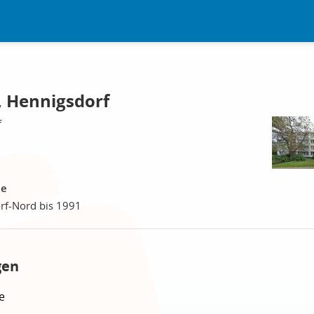
 Hennigsdorf
f
le
rf-Nord bis 1991
gen
e