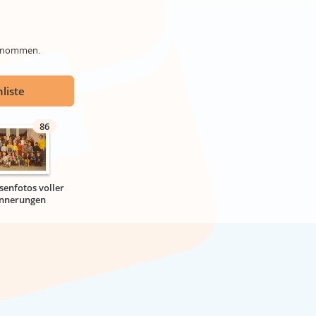
genommen.
liste
86
senfotos voller
innerungen