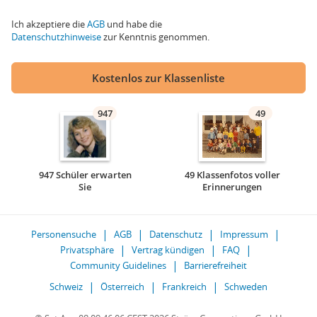
Ich akzeptiere die
AGB
und habe die
Datenschutzhinweise
zur Kenntnis genommen.
Kostenlos zur Klassenliste
947
49
947 Schüler erwarten
49 Klassenfotos voller
Sie
Erinnerungen
Personensuche
AGB
Datenschutz
Impressum
Privatsphäre
Vertrag kündigen
FAQ
Community Guidelines
Barrierefreiheit
Schweiz
Österreich
Frankreich
Schweden