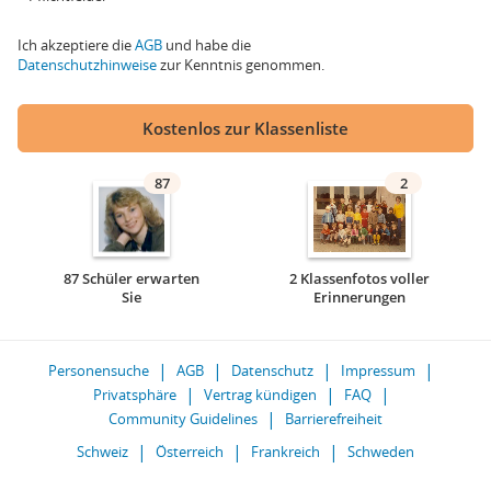
Ich akzeptiere die
AGB
und habe die
Datenschutzhinweise
zur Kenntnis genommen.
Kostenlos zur Klassenliste
87
2
87 Schüler erwarten
2 Klassenfotos voller
Sie
Erinnerungen
Personensuche
AGB
Datenschutz
Impressum
Privatsphäre
Vertrag kündigen
FAQ
Community Guidelines
Barrierefreiheit
Schweiz
Österreich
Frankreich
Schweden