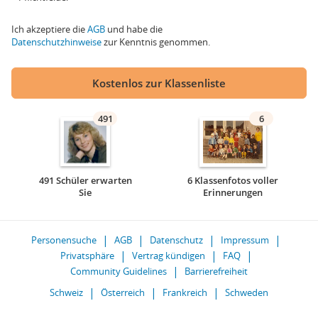
Ich akzeptiere die
AGB
und habe die
Datenschutzhinweise
zur Kenntnis genommen.
Kostenlos zur Klassenliste
491
6
491 Schüler erwarten
6 Klassenfotos voller
Sie
Erinnerungen
Personensuche
AGB
Datenschutz
Impressum
Privatsphäre
Vertrag kündigen
FAQ
Community Guidelines
Barrierefreiheit
Schweiz
Österreich
Frankreich
Schweden