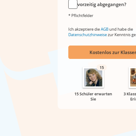
vorzeitig abgegangen?
* Pflichtfelder
Ich akzeptiere die
AGB
und habe die
Datenschutzhinweise
zur Kenntnis 
Kostenlos zur Klassen
15
15 Schüler erwarten
3 Klas
Sie
Er