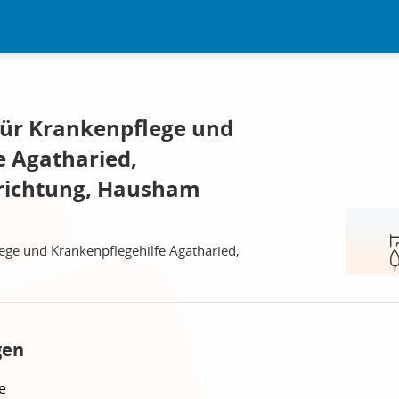
für Krankenpflege und
e Agatharied,
nrichtung, Hausham
ege und Krankenpflegehilfe Agatharied,
gen
e