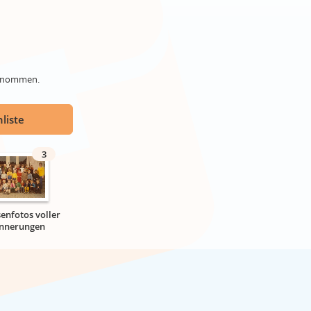
genommen.
liste
3
senfotos voller
innerungen