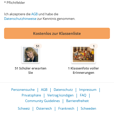
* Pflichtfelder
Ich akzeptiere die
AGB
und habe die
Datenschutzhinweise
zur Kenntnis genommen.
Kostenlos zur Klassenliste
51
1
51 Schüler erwarten
1 Klassenfoto voller
Sie
Erinnerungen
Personensuche
AGB
Datenschutz
Impressum
Privatsphäre
Vertrag kündigen
FAQ
Community Guidelines
Barrierefreiheit
Schweiz
Österreich
Frankreich
Schweden