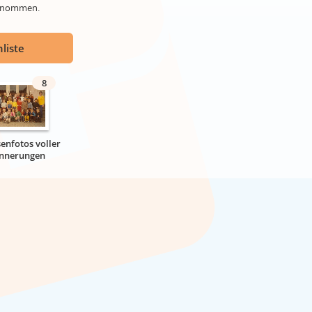
genommen.
liste
8
senfotos voller
innerungen