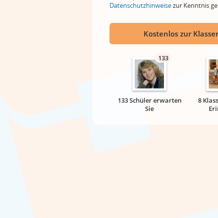
Datenschutzhinweise
zur Kenntnis 
Kostenlos zur Klassen
133
133 Schüler erwarten
8 Klas
Sie
Er