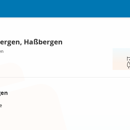
ergen, Haßbergen
en
gen
e