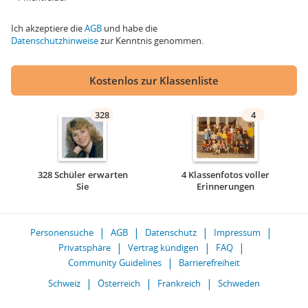
Ich akzeptiere die
AGB
und habe die
Datenschutzhinweise
zur Kenntnis genommen.
Kostenlos zur Klassenliste
328
4
328 Schüler erwarten
4 Klassenfotos voller
Sie
Erinnerungen
Personensuche
AGB
Datenschutz
Impressum
Privatsphäre
Vertrag kündigen
FAQ
Community Guidelines
Barrierefreiheit
Schweiz
Österreich
Frankreich
Schweden