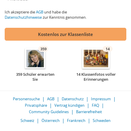
Ich akzeptiere die
AGB
und habe die
Datenschutzhinweise
zur Kenntnis genommen.
Kostenlos zur Klassenliste
359
14
359 Schüler erwarten
14 Klassenfotos voller
Sie
Erinnerungen
Personensuche
AGB
Datenschutz
Impressum
Privatsphäre
Vertrag kündigen
FAQ
Community Guidelines
Barrierefreiheit
Schweiz
Österreich
Frankreich
Schweden