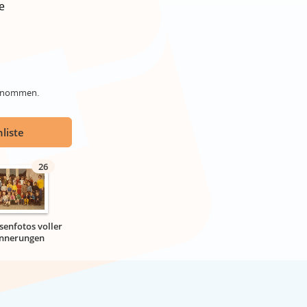
e
genommen.
liste
26
senfotos voller
innerungen