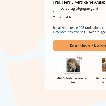
Frau
Herr
Divers
keine Angab
vorzeitig abgegangen?
* Pflichtfelder
Ich akzeptiere die
AGB
und habe die
Datenschutzhinweise
zur Kenntnis 
Kostenlos zur Klassen
498
498 Schüler erwarten
26 Klas
Sie
Er