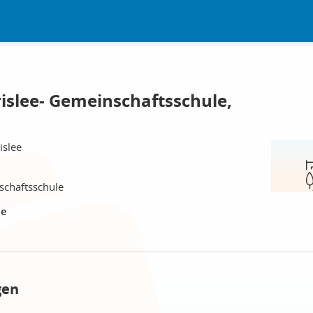
islee- Gemeinschaftsschule,
islee
schaftsschule
le
gen