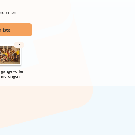
genommen.
liste
7
rgänge voller
innerungen