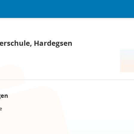
erschule, Hardegsen
gen
e