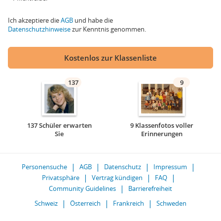
Ich akzeptiere die
AGB
und habe die
Datenschutzhinweise
zur Kenntnis genommen.
Kostenlos zur Klassenliste
137
9
137 Schüler erwarten
9 Klassenfotos voller
Sie
Erinnerungen
Personensuche
AGB
Datenschutz
Impressum
Privatsphäre
Vertrag kündigen
FAQ
Community Guidelines
Barrierefreiheit
Schweiz
Österreich
Frankreich
Schweden